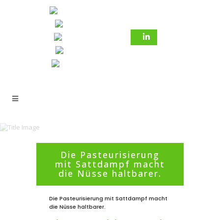
Die Pasteurisierung
mit Sattdampf macht
23 Oktober 2023
In
Ausblick
,
der
die Nüsse haltbarer.
Tag zuvor
,
Herausforderungen
Die Pasteurisierung mit Sattdampf macht
die Nüsse haltbarer.