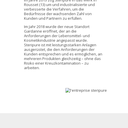
Im Jahre 2013 zog Steripure in das Werk in
Rousset (13) um und industrialisierte und
verbesserte die Verfahren, um die
Bedürfnisse der wachsenden Zahl von
Kunden und Partnern zu erfüllen.
Im Jahr 2018 wurde der neue Standort
Gardanne eröffnet, der an die
Anforderungen der Lebensmittel- und
Kosmetikindustrie angepasst wurde.
Steripure ist mit leistungsstarken Anlagen
ausgerüstet, die den Anforderungen der
Kunden entsprechen und es ermöglichen, an
mehreren Produkten gleichzeitig – ohne das
Risiko einer Kreuzkontamination – zu
arbeiten.