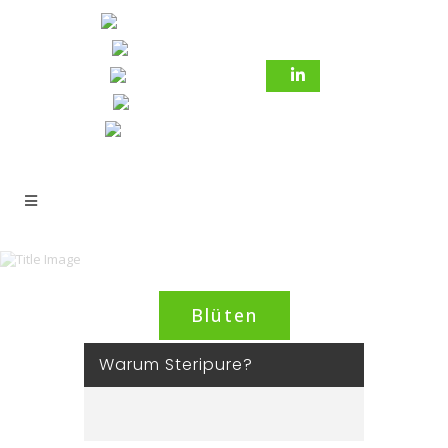
Blüten
Warum Steripure?